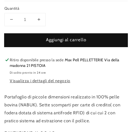
Quantità
Diminuisci
Aumenta
quantità
quantità
per
per
Aggiungi al carrello
TIMBERLAND
TIMBERLAND
Portafoglio
Portafoglio
NABUK
NABUK
Ritiro disponibile presso la sede
Max Pell PELLETTERIE Via della
madonna 21 PISTOIA
Di solito pronto in 24 ore
Visualizza i dettagli del negozio
Portafoglio di piccole dimensioni realizzato in 100% pelle
bovina (NABUK). Sette scomparti per carte di credito( con
fodera dotata di sistema antifrode RFID) di cui cui 2 con
pratico sistema ad estrazione con il pollice.