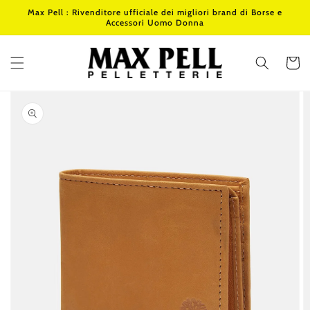
Vai
Max Pell : Rivenditore ufficiale dei migliori brand di Borse e
direttamente
Accessori Uomo Donna
ai contenuti
Carrello
Passa alle
informazioni
sul prodotto
Apri
1
dei
contenuti
multimediali
nella
modalità