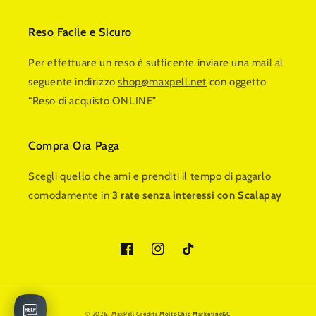
Reso Facile e Sicuro
Per effettuare un reso è sufficente inviare una mail al
seguente indirizzo
shop@maxpell.net
con oggetto
“Reso di acquisto ONLINE”
Compra Ora Paga
Scegli quello che ami e prenditi il tempo di pagarlo
comodamente in
3 rate senza interessi con Scalapay
Facebook
Instagram
TikTok
© 2026,
MaxPell
Credits
MoltoChic Marketing&C