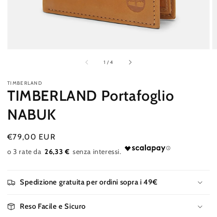
galleria
di
1
/
4
TIMBERLAND
TIMBERLAND Portafoglio
NABUK
Prezzo
€79,00 EUR
di
26,33 €
listino
Spedizione gratuita per ordini sopra i 49€
Reso Facile e Sicuro