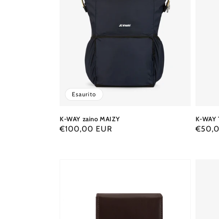
zaino
Tracol
MAIZY
MOIR
Esaurito
K-WAY zaino MAIZY
K-WAY 
Prezzo
€100,00 EUR
Prezz
€50,
di
di
listino
listino
RONCATO
K-
Porta
WAY
monete
borso
MARC