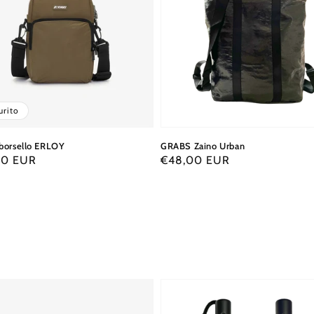
Y
urito
borsello ERLOY
GRABS Zaino Urban
o
00 EUR
Prezzo
€48,00 EUR
di
listino
Y-
DRY