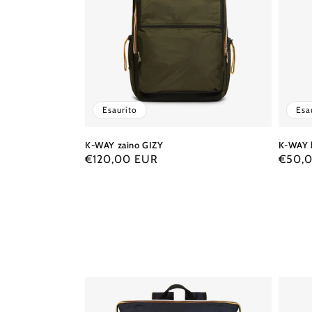
GIZY
ERLO
Esaurito
Esa
K-WAY zaino GIZY
K-WAY 
Prezzo
€120,00 EUR
Prezz
€50,
di
di
listino
listino
K-
K-
WAY
WAY