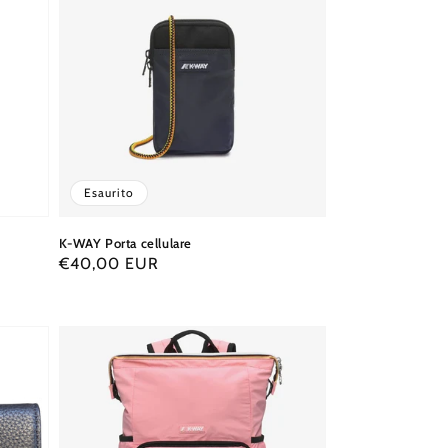
Porta
cellulare
Esaurito
K-WAY Porta cellulare
Prezzo
€40,00 EUR
di
listino
K-
WAY
zaino
MAIZY