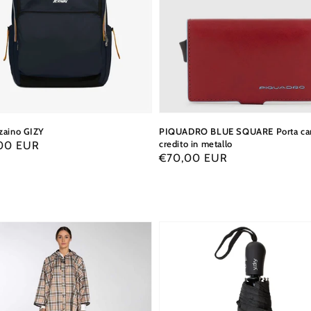
carte
di
credito
in
metallo
zaino GIZY
PIQUADRO BLUE SQUARE Porta car
credito in metallo
o
00 EUR
Prezzo
€70,00 EUR
di
listino
Y-
DRY
la
ombrello
IOGGIA
corto
bile
I