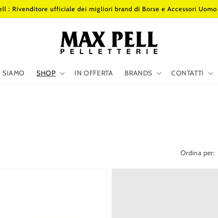
ll : Rivenditore ufficiale dei migliori brand di Borse e Accessori Uom
I SIAMO
SHOP
IN OFFERTA
BRANDS
CONTATTI
Ordina per:
NI
PIQUADRO
oglio
BLUE
SQUARE
Porta