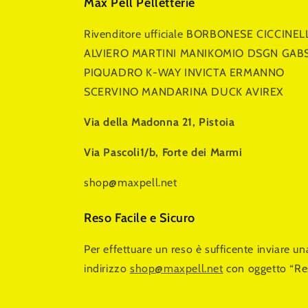
Max Pell Pelletterie
Rivenditore ufficiale BORBONESE CICCINEL
ALVIERO MARTINI MANIKOMIO DSGN GAB
PIQUADRO K-WAY INVICTA ERMANNO
SCERVINO MANDARINA DUCK AVIREX
Via della Madonna 21, Pistoia
Via Pascoli1/b, Forte dei Marmi
shop@maxpell.net
Reso Facile e Sicuro
Per effettuare un reso è sufficente inviare u
indirizzo
shop@maxpell.net
con oggetto “Re