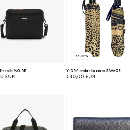
la
ombrello
E
corto
SAVAGE
Esaurito
Tracolla MOIRE
Y-DRY ombrello corto SAVAGE
o
00 EUR
Prezzo
€30,00 EUR
di
listino
NANNINI
Portafoglio
ne
donna
EL