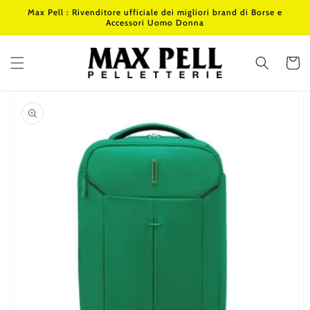
Vai
Max Pell : Rivenditore ufficiale dei migliori brand di Borse e
direttamente
Accessori Uomo Donna
ai contenuti
Carrello
Passa alle
informazioni
sul prodotto
Apri
1
dei
contenuti
multimediali
nella
modalità