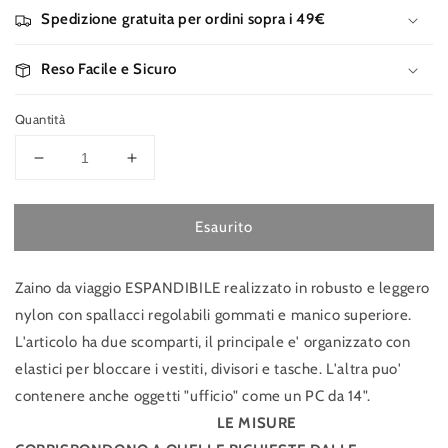
Spedizione gratuita per ordini sopra i 49€
Reso Facile e Sicuro
Quantità
Diminuisci
Aumenta
quantità
quantità
per
per
Esaurito
RONCATO
RONCATO
zaino
zaino
viaggio
viaggio
Zaino da viaggio ESPANDIBILE realizzato in robusto e leggero
Cabina
Cabina
nylon con spallacci regolabili gommati e manico superiore.
L'articolo ha due scomparti, il principale e' organizzato con
elastici per bloccare i vestiti, divisori e tasche. L'altra puo'
contenere anche oggetti "ufficio" come un PC da 14".
LE MISURE