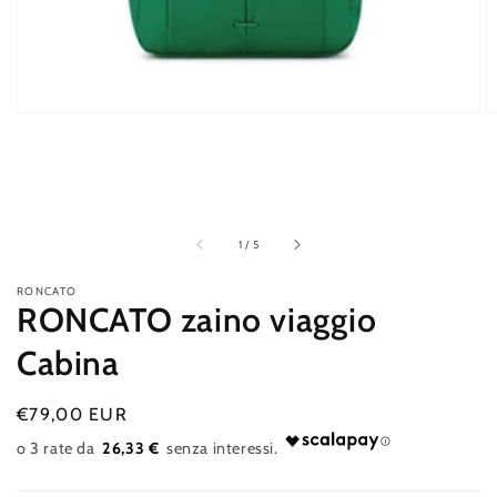
galleria
di
1
/
5
RONCATO
RONCATO zaino viaggio
Cabina
Prezzo
€79,00 EUR
Esaurito
di
26,33 €
listino