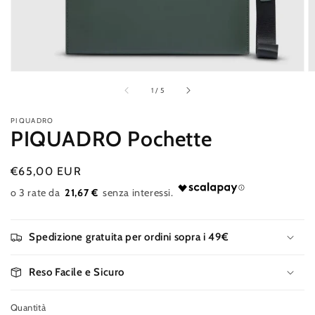
galleria
di
1
/
5
PIQUADRO
PIQUADRO Pochette
Prezzo
€65,00 EUR
Esaurito
di
21,67 €
listino
Spedizione gratuita per ordini sopra i 49€
Reso Facile e Sicuro
Quantità