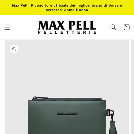
Vai
Max Pell : Rivenditore ufficiale dei migliori brand di Borse e
direttamente
Accessori Uomo Donna
ai contenuti
Carrello
Passa alle
informazioni
sul prodotto
Apri
1
dei
contenuti
multimediali
nella
modalità