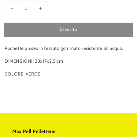
Diminuisci
Aumenta
quantità
quantità
per
per
Esaurito
PIQUADRO
PIQUADRO
Pochette
Pochette
Pochette unisex in tessuto gommato resistente all'acqua.
DIMENSIONI: 23x17x2,5 cm
COLORE: VERDE
Max Pell Pelletterie