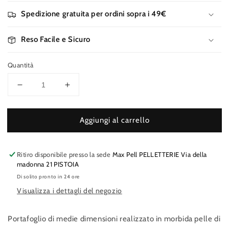
Spedizione gratuita per ordini sopra i 49€
Reso Facile e Sicuro
Quantità
Diminuisci
Aumenta
quantità
quantità
per
per
Aggiungi al carrello
NANNINI
NANNINI
Portafoglio
Portafoglio
donna
donna
Ritiro disponibile presso la sede
Max Pell PELLETTERIE Via della
madonna 21 PISTOIA
Di solito pronto in 24 ore
Visualizza i dettagli del negozio
Portafoglio di medie dimensioni realizzato in morbida pelle di