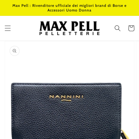
Vai
Max Pell : Rivenditore ufficiale dei migliori brand di Borse e
direttamente
Accessori Uomo Donna
ai contenuti
Carrello
Passa alle
informazioni
sul prodotto
Apri
1
dei