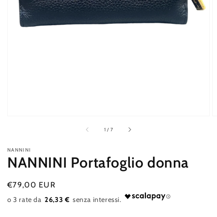
contenuti
multimediali
nella
modalità
galleria
di
1
/
7
NANNINI
NANNINI Portafoglio donna
Prezzo
€79,00 EUR
di
26,33 €
listino