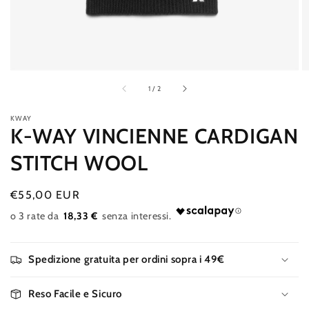
galleria
di
1
/
2
KWAY
K-WAY VINCIENNE CARDIGAN
STITCH WOOL
Prezzo
€55,00 EUR
di
18,33 €
listino
Spedizione gratuita per ordini sopra i 49€
Reso Facile e Sicuro