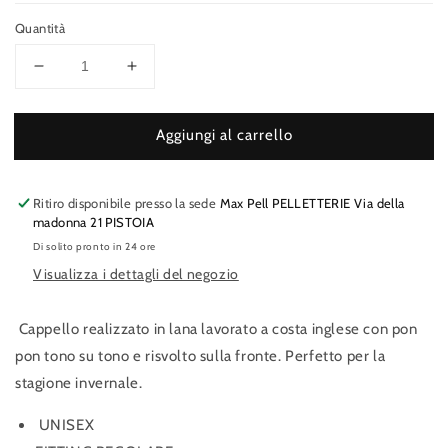
Quantità
Diminuisci
Aumenta
quantità
quantità
per
per
Aggiungi al carrello
K-
K-
WAY
WAY
VINCIENNE
VINCIENNE
CARDIGAN
CARDIGAN
Ritiro disponibile presso la sede
Max Pell PELLETTERIE Via della
STITCH
STITCH
madonna 21 PISTOIA
WOOL
WOOL
Di solito pronto in 24 ore
Visualizza i dettagli del negozio
Cappello realizzato in lana lavorato a costa inglese con pon
pon tono su tono e risvolto sulla fronte. Perfetto per la
stagione invernale.
UNISEX