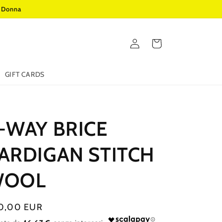
o Donna
Accedi
Carrello
GIFT CARDS
Y
-WAY BRICE
ARDIGAN STITCH
WOOL
zzo
0,00 EUR