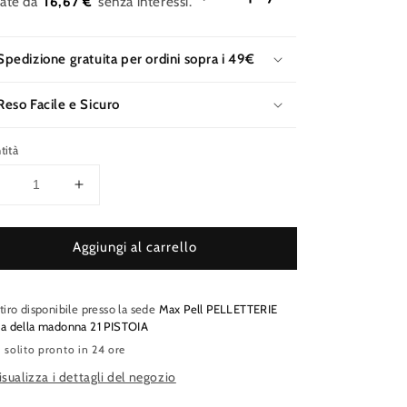
16,67 €
tino
Spedizione gratuita per ordini sopra i 49€
Reso Facile e Sicuro
tità
Diminuisci
Aumenta
uantità
quantità
per
per
Aggiungi al carrello
K-
K-
WAY
WAY
BRICE
BRICE
CARDIGAN
CARDIGAN
tiro disponibile presso la sede
Max Pell PELLETTERIE
STITCH
STITCH
ia della madonna 21 PISTOIA
WOOL
WOOL
 solito pronto in 24 ore
isualizza i dettagli del negozio