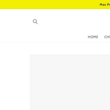
Vai
Max Pe
direttamente
ai contenuti
HOME
CH
Passa alle
informazioni
sul prodotto