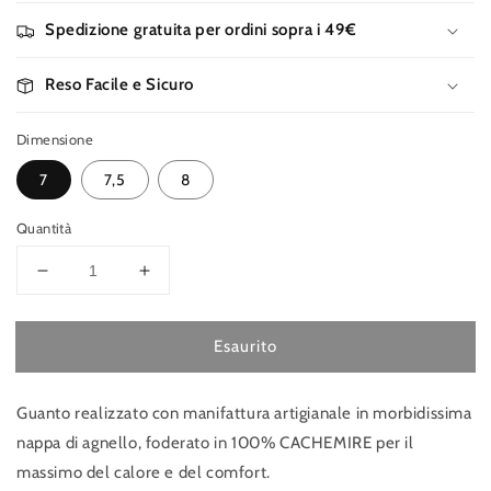
Spedizione gratuita per ordini sopra i 49€
Reso Facile e Sicuro
Dimensione
7
7,5
8
Quantità
Diminuisci
Aumenta
quantità
quantità
per
per
Esaurito
GUANTI
GUANTI
DONNA
DONNA
NAPPA
NAPPA
Guanto realizzato con manifattura artigianale in morbidissima
nappa di agnello, foderato in 100% CACHEMIRE per il
massimo del calore e del comfort.