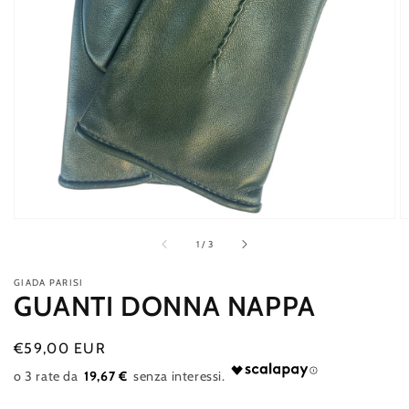
multimediali
in
evidenza
nella
modalità
galleria
di
1
/
3
GIADA PARISI
GUANTI DONNA NAPPA
Prezzo
€59,00 EUR
Esaurito
di
19,67 €
listino