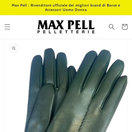
Vai
Max Pell : Rivenditore ufficiale dei migliori brand di Borse e
direttamente
Accessori Uomo Donna
ai contenuti
Carrello
Passa alle
informazioni
sul prodotto
Apri
i
contenuti