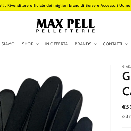
ll : Rivenditore ufficiale dei migliori brand di Borse e Accessori Uom
I SIAMO
SHOP
IN OFFERTA
BRANDS
CONTATTI
GIAD
G
C
Pre
€5
di
lis