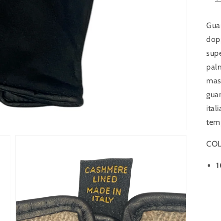
Guan
dopp
supe
pal
mass
guan
ital
tem
COL
1