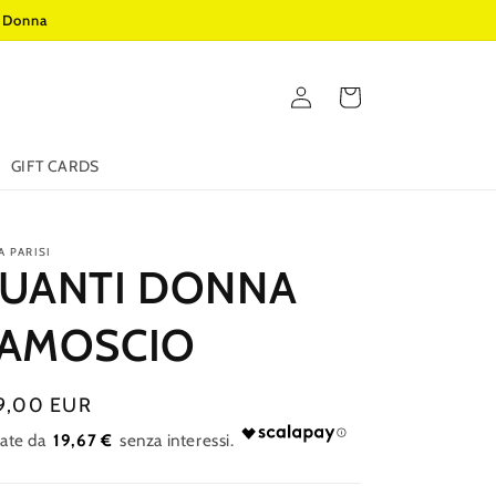
o Donna
Accedi
Carrello
GIFT CARDS
A PARISI
UANTI DONNA
AMOSCIO
zzo
9,00 EUR
19,67 €
tino