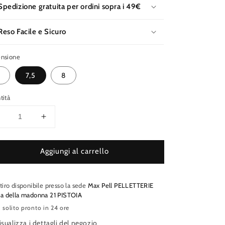
Spedizione gratuita per ordini sopra i 49€
Reso Facile e Sicuro
nsione
7,5
8
tità
Diminuisci
Aumenta
uantità
quantità
per
per
Aggiungi al carrello
GUANTI
GUANTI
DONNA
DONNA
CAMOSCIO
CAMOSCIO
tiro disponibile presso la sede
Max Pell PELLETTERIE
ia della madonna 21 PISTOIA
 solito pronto in 24 ore
isualizza i dettagli del negozio