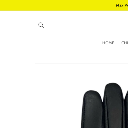
Vai
Max Pe
direttamente
ai contenuti
HOME
CH
Passa alle
informazioni
sul prodotto