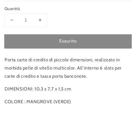
Quantità
Diminuisci
Aumenta
quantità
quantità
per
per
Esaurito
DUDU
DUDU
Colorful
Colorful
Porta
Porta
Porta carte di credito di piccole dimensioni, realizzato in
carte
carte
credito
credito
morbida pelle di vitello multicolor. All'interno 6 slots per
carte di credito e tasca porta banconote.
DIMENSIONI: 10,3 x 7,7 x 1,5 cm
COLORE : MANGROVE (VERDE)