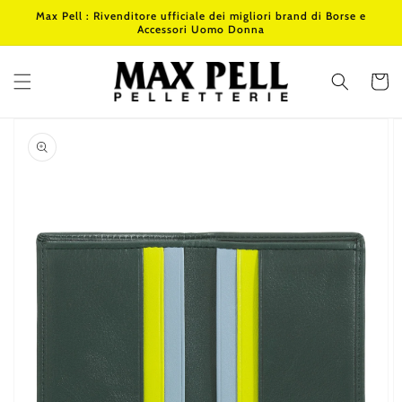
Vai
Max Pell : Rivenditore ufficiale dei migliori brand di Borse e
direttamente
Accessori Uomo Donna
ai contenuti
Carrello
Passa alle
informazioni
sul prodotto
Apri
1
dei
contenuti
multimediali
nella
modalità