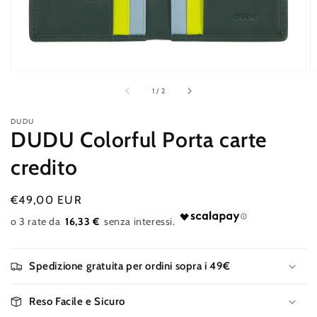
galleria
di
1
/
2
DUDU
DUDU Colorful Porta carte
credito
Prezzo
€49,00 EUR
Esaurito
di
16,33 €
listino
Spedizione gratuita per ordini sopra i 49€
Reso Facile e Sicuro