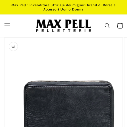
Vai
Max Pell : Rivenditore ufficiale dei migliori brand di Borse e
direttamente
Accessori Uomo Donna
ai contenuti
Carrello
Passa alle
informazioni
sul prodotto
Apri
1
dei