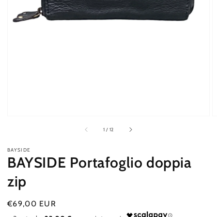
contenuti
multimediali
nella
modalità
galleria
di
1
/
12
BAYSIDE
BAYSIDE Portafoglio doppia
zip
Prezzo
€69,00 EUR
di