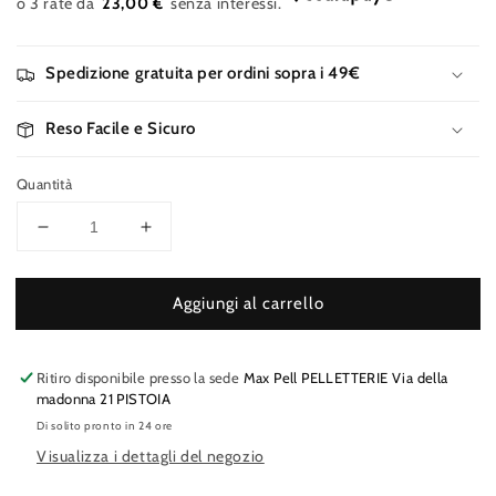
23,00 €
listino
Spedizione gratuita per ordini sopra i 49€
Reso Facile e Sicuro
Quantità
Diminuisci
Aumenta
quantità
quantità
per
per
Aggiungi al carrello
BAYSIDE
BAYSIDE
Portafoglio
Portafoglio
doppia
doppia
zip
zip
Ritiro disponibile presso la sede
Max Pell PELLETTERIE Via della
madonna 21 PISTOIA
Di solito pronto in 24 ore
Visualizza i dettagli del negozio