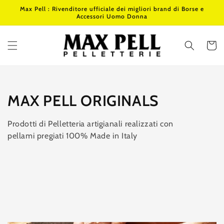
Vai
Max Pell : Rivenditore ufficiale dei migliori brand di Borse e
direttamente
Accessori Uomo Donna
ai contenuti
Carrello
Collezione:
MAX PELL ORIGINALS
Prodotti di Pelletteria artigianali realizzati con
pellami pregiati 100% Made in Italy